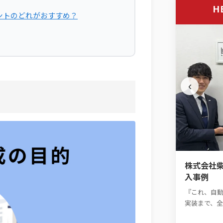
H
ントのどれがおすすめ？
‹
株式会社
一般社団法人日本能率協会様の導入事例
入事例
年間3,000本以上のイベント運営を支える！月420時
『これ、自
間のアウトソーシングで「息つく暇もない」業務を
実装まで、
解消