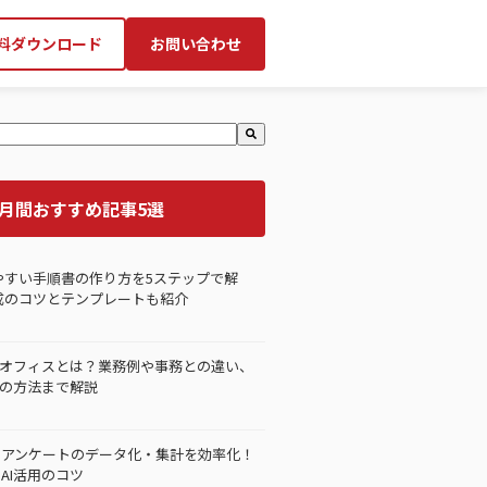
料ダウンロード
お問い合わせ
候補機能付きの検索フィールドです。
ドが空なので、候補はありません。
月間おすすめ記事5選
やすい手順書の作り方を5ステップで解
成のコツとテンプレートも紹介
オフィスとは？業務例や事務との違い、
の方法まで解説
きアンケートのデータ化・集計を効率化！
・AI活用のコツ