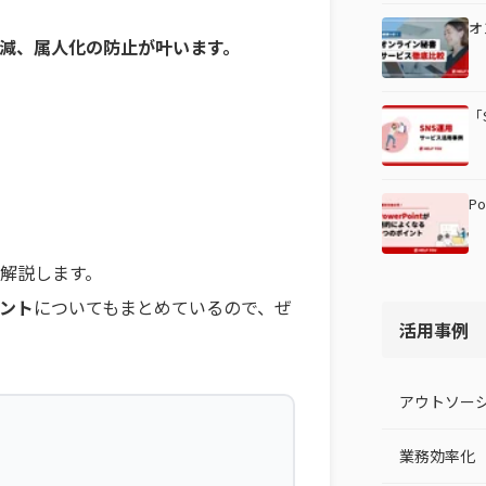
オ
減、属人化の防止が叶います。
「
P
解説します。
ント
についてもまとめているので、ぜ
活用事例
アウトソー
業務効率化