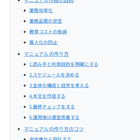
マニュアル作成の目的
業務効率化
業務品質の安定
教育コストの削減
属人化の防止
マニュアルの作り方
1.読み手と利用目的を明確にする
2.スケジュールを決める
3.全体の構成と目次を考える
4.本文を作成する
5.最終チェックをする
6.運用後は適宜改善する
マニュアルの作り方のコツ
全体像から設計する