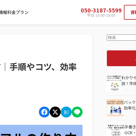
050-3187-5599
情報
料金プラン
資
平日 10:00-18:00
これは、自動
検索フィール
方│手順やコツ、効率
わかり
説！作
バック
効率化
B!
手書
OCR