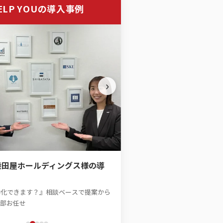
ELP YOUの導入事例
›
旭化成株式会社様の導入
広報の「伝える力」を強化！ 
柴田屋ホールディングス様の導
リエイティブ業務を味方につけ
動化できます？』相談ベースで提案から
全部お任せ