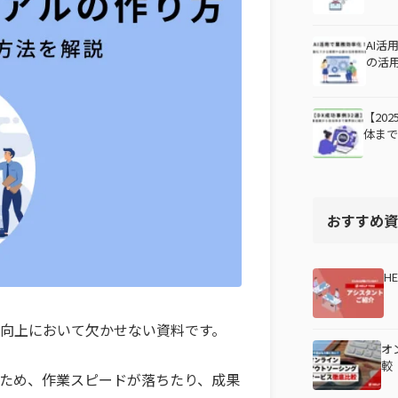
AI
の活
【20
体ま
おすすめ資
H
向上において欠かせない資料です。
オ
較
ため、作業スピードが落ちたり、成果