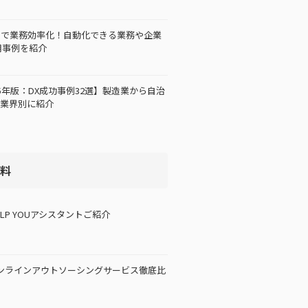
活用で業務効率化！自動化できる業務や企業
用事例を紹介
25年版：DX成功事例32選】製造業から自治
で業界別に紹介
料
ELP YOUアシスタントご紹介
ンラインアウトソーシングサービス徹底比